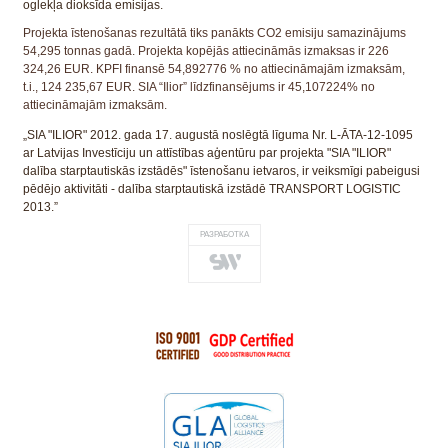
oglekļa dioksīda emisijas.
Projekta īstenošanas rezultātā tiks panākts CO2 emisiju samazinājums
54,295 tonnas gadā. Projekta kopējās attiecināmās izmaksas ir 226
324,26 EUR. KPFI finansē 54,892776 % no attiecināmajām izmaksām,
t.i., 124 235,67 EUR. SIA “Ilior” līdzfinansējums ir 45,107224% no
attiecināmajām izmaksām.
„SIA "ILIOR" 2012. gada 17. augustā noslēgtā līguma Nr. L-ĀTA-12-1095
ar Latvijas Investīciju un attīstības aģentūru par projekta "SIA "ILIOR"
dalība starptautiskās izstādēs" īstenošanu ietvaros, ir veiksmīgi pabeigusi
pēdējo aktivitāti - dalība starptautiskā izstādē TRANSPORT LOGISTIC
2013.”
РАЗРАБОТКА