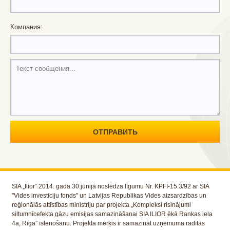
Компания:
SIA „Ilior” 2014. gada 30.jūnijā noslēdza līgumu Nr. KPFI-15.3/92 ar SIA
"Vides investīciju fonds" un Latvijas Republikas Vides aizsardzības un
reģionālās attīstības ministriju par projekta „Kompleksi risinājumi
siltumnīcefekta gāzu emisijas samazināšanai SIA ILIOR ēkā Rankas iela
4a, Rīga” īstenošanu. Projekta mērķis ir samazināt uzņēmuma radītās