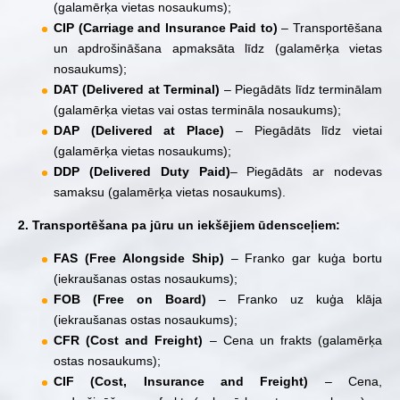
(galamērķa vietas nosaukums);
CIP (Carriage and Insurance Paid to)
– Transportēšana
un apdrošināšana apmaksāta līdz (galamērķa vietas
nosaukums);
DAT (Delivered at Terminal)
– Piegādāts līdz terminālam
(galamērķa vietas vai ostas termināla nosaukums);
DAP (Delivered at Place)
– Piegādāts līdz vietai
(galamērķa vietas nosaukums);
DDP (Delivered Duty Paid)
– Piegādāts ar nodevas
samaksu (galamērķa vietas nosaukums).
2. Transportēšana pa jūru un iekšējiem ūdensceļiem:
FAS (Free Alongside Ship)
– Franko gar kuģa bortu
(iekraušanas ostas nosaukums);
FOB (Free on Board)
– Franko uz kuģa klāja
(iekraušanas ostas nosaukums);
CFR (Cost and Freight)
– Cena un frakts (galamērķa
ostas nosaukums);
CIF (Cost, Insurance and Freight)
– Cena,