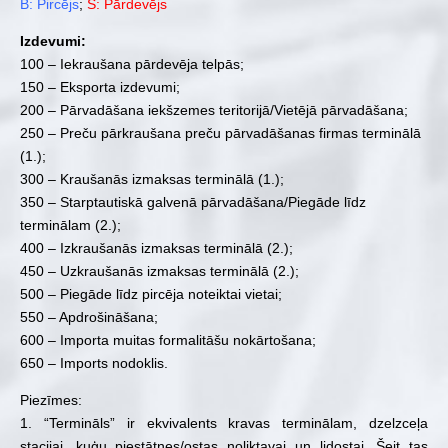
B: Pircējs
;
S: Pārdevējs
Izdevumi:
100 – Iekraušana pārdevēja telpās;
150 – Eksporta izdevumi;
200 – Pārvadāšana iekšzemes teritorijā/Vietējā pārvadāšana;
250 – Preču pārkraušana preču pārvadāšanas firmas terminālā
(1.);
300 – Kraušanās izmaksas terminālā (1.);
350 – Starptautiskā galvenā pārvadāšana/Piegāde līdz
terminālam (2.);
400 – Izkraušanās izmaksas terminālā (2.);
450 – Uzkraušanās izmaksas terminālā (2.);
500 – Piegāde līdz pircēja noteiktai vietai;
550 – Apdrošināšana;
600 – Importa muitas formalitāšu nokārtošana;
650 – Imports nodoklis.
Piezīmes:
1. “Termināls” ir ekvivalents kravas terminālam, dzelzceļa
stacijai, kuģu piestātnes/ostas noliktavai un lidostai. Šeit tas