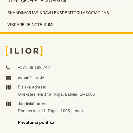
"LAFF" ĢENERĀLIE NOTEIKUMI
SKANDINĀVIJAS KRAVU EKSPEDITORU ASOCIĀCIJAS
VISPĀRĒJIE NOTEIKUMI
+371 66 189 742
admin@ilior.lv
Fiziska adrese:
Uriekstes iela 14a, Rīga, Latvija, LV-1005
Juridiskā adrese:
Rankas iela 11, Rīga - 1005, Latvija
Privātuma politika