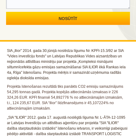
SIA „Ilior” 2014. gada 30.jūnijā noslēdza līgumu Nr. KPFI-15.3/92 ar SIA
"Vides investīciju fonds" un Latvijas Republikas Vides aizsardzības un
reģionālās attīstības ministriju par projekta „Kompleksi risinājumi
siltumnīcefekta gāzu emisijas samazināšanai SIA ILIOR ēkā Rankas iela
4a, Rīga” īstenošanu. Projekta mērķis ir samazināt uzņēmuma radītās
oglekļa dioksīda emisijas.
Projekta īstenošanas rezultātā tiks panākts CO2 emisiju samazinājums
54,295 tonnas gadā. Projekta kopējās attiecināmās izmaksas ir 226
324,26 EUR. KPFI finansē 54,892776 % no attiecināmajām izmaksām,
t.i., 124 235,67 EUR. SIA “Ilior” līdzfinansējums ir 45,107224% no
attiecināmajām izmaksām.
„SIA "ILIOR" 2012. gada 17. augustā noslēgtā līguma Nr. L-ĀTA-12-1095
ar Latvijas Investīciju un attīstības aģentūru par projekta "SIA "ILIOR"
dalība starptautiskās izstādēs" īstenošanu ietvaros, ir veiksmīgi pabeigusi
pēdējo aktivitāti - dalība starptautiskā izstādē TRANSPORT LOGISTIC