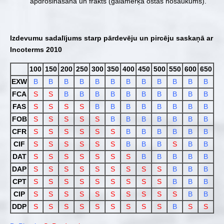
apdrošināšana un frakts (galamērķa ostas nosaukums).
Izdevumu sadalījums starp pārdevēju un pircēju saskaņā ar
Incoterms 2010
100
150
200
250
300
350
400
450
500
550
600
650
EXW
B
B
B
B
B
B
B
B
B
B
B
B
FCA
S
S
B
B
B
B
B
B
B
B
B
B
FAS
S
S
S
S
B
B
B
B
B
B
B
B
FOB
S
S
S
S
S
B
B
B
B
B
B
B
CFR
S
S
S
S
S
S
B
B
B
B
B
B
CIF
S
S
S
S
S
S
B
B
B
S
B
B
DAT
S
S
S
S
S
S
S
B
B
B
B
B
DAP
S
S
S
S
S
S
S
S
S
B
B
B
CPT
S
S
S
S
S
S
S
S
S
B
B
B
CIP
S
S
S
S
S
S
S
S
S
S
B
B
DDP
S
S
S
S
S
S
S
S
S
B
S
S