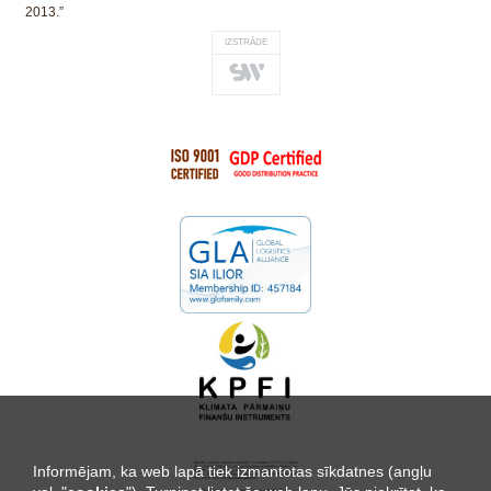
2013.”
IZSTRĀDE
Informējam, ka web lapā tiek izmantotas sīkdatnes (angļu